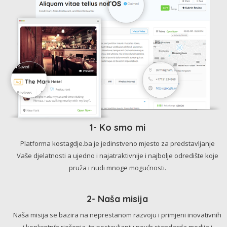
1- Ko smo mi
Platforma kostagdje.ba je jedinstveno mjesto za predstavljanje
Vaše djelatnosti a ujedno i najatraktivnije i najbolje odredište koje
pruža i nudi mnoge mogućnosti.
2- Naša misija
Naša misija se bazira na neprestanom razvoju i primjeni inovativnih
i konkretnih rješenja, te postavljanju novih standarda medija i