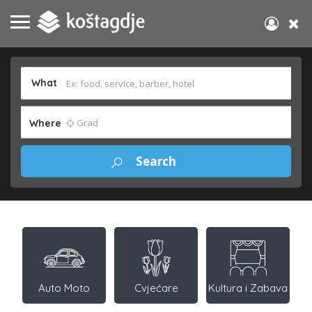
What
Where
Auto Moto
Cvjećare
Kultura i Zabava