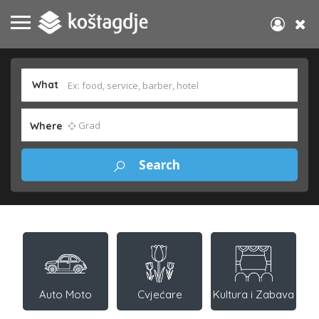
What
Where
Auto Moto
Cvjećare
Kultura i Zabava