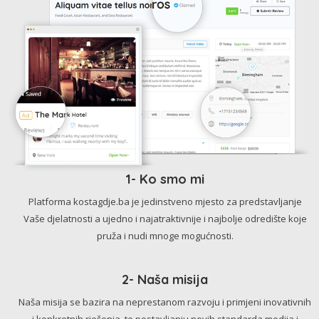
1- Ko smo mi
Platforma kostagdje.ba je jedinstveno mjesto za predstavljanje
Vaše djelatnosti a ujedno i najatraktivnije i najbolje odredište koje
pruža i nudi mnoge mogućnosti.
2- Naša misija
Naša misija se bazira na neprestanom razvoju i primjeni inovativnih
i konkretnih rješenja, te postavljanju novih standarda medija i