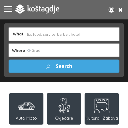
What
Where
Auto Moto
Cvjećare
Kultura i Zabava