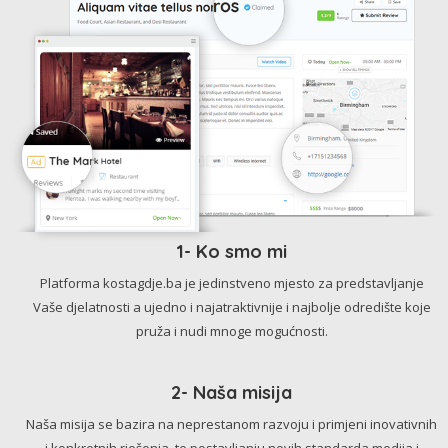
1- Ko smo mi
Platforma kostagdje.ba je jedinstveno mjesto za predstavljanje
Vaše djelatnosti a ujedno i najatraktivnije i najbolje odredište koje
pruža i nudi mnoge mogućnosti.
2- Naša misija
Naša misija se bazira na neprestanom razvoju i primjeni inovativnih
i konkretnih rješenja, te postavljanju novih standarda medija i