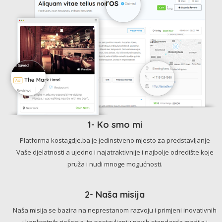
1- Ko smo mi
Platforma kostagdje.ba je jedinstveno mjesto za predstavljanje
Vaše djelatnosti a ujedno i najatraktivnije i najbolje odredište koje
pruža i nudi mnoge mogućnosti.
2- Naša misija
Naša misija se bazira na neprestanom razvoju i primjeni inovativnih
i konkretnih rješenja, te postavljanju novih standarda medija i