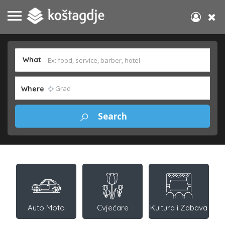
What
Where
Auto Moto
Cvjećare
Kultura i Zabava