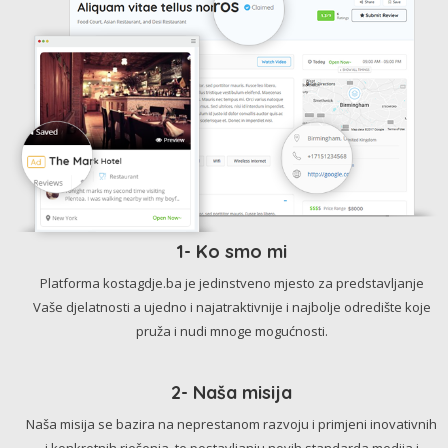
1- Ko smo mi
Platforma kostagdje.ba je jedinstveno mjesto za predstavljanje
Vaše djelatnosti a ujedno i najatraktivnije i najbolje odredište koje
pruža i nudi mnoge mogućnosti.
2- Naša misija
Naša misija se bazira na neprestanom razvoju i primjeni inovativnih
i konkretnih rješenja, te postavljanju novih standarda medija i