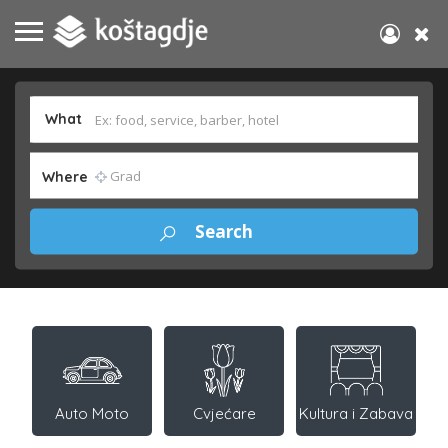
What
Where
Auto Moto
Cvjećare
Kultura i Zabava