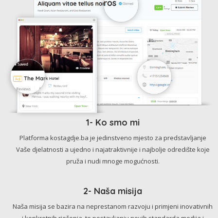
1- Ko smo mi
Platforma kostagdje.ba je jedinstveno mjesto za predstavljanje
Vaše djelatnosti a ujedno i najatraktivnije i najbolje odredište koje
pruža i nudi mnoge mogućnosti.
2- Naša misija
Naša misija se bazira na neprestanom razvoju i primjeni inovativnih
i konkretnih rješenja, te postavljanju novih standarda medija i