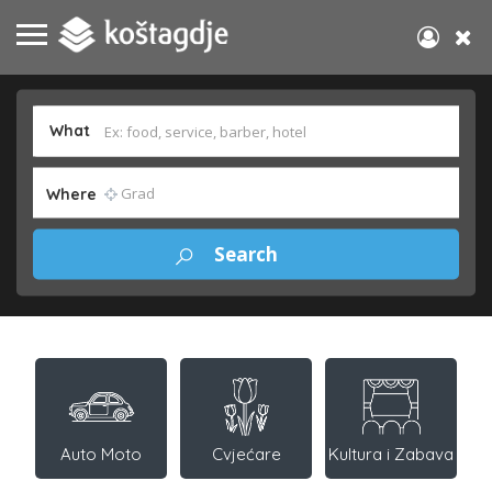
What
Where
Auto Moto
Cvjećare
Kultura i Zabava