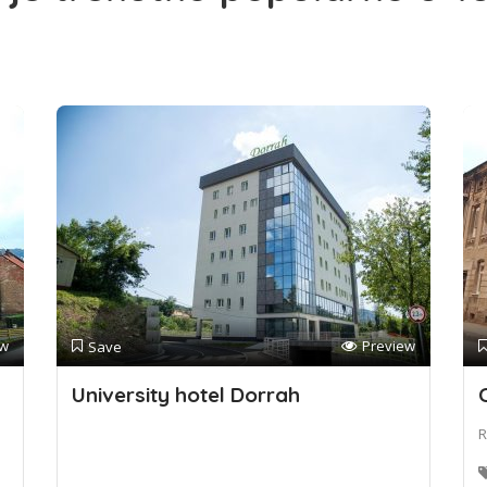
ew
Preview
Save
University hotel Dorrah
R