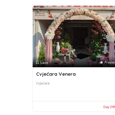
Previ
Save
Cvjećara Venera
Cvjećare
Day Off