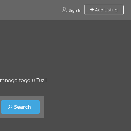
Add Listing
Sign In
 mnogo toga u Tuzli.