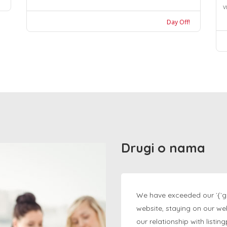
v
Day Off!
Drugi o nama
We have exceeded our `{`g
website, staying on our we
our relationship with listi