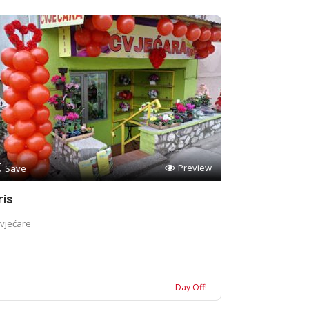
Preview
Save
ris
vjećare
Day Off!