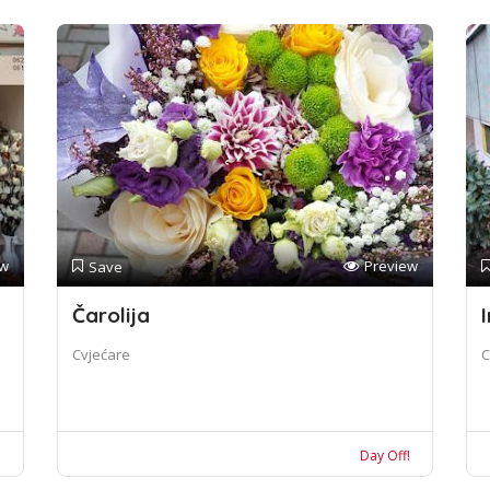
ew
Preview
Save
Čarolija
I
Cvjećare
C
!
Day Off!