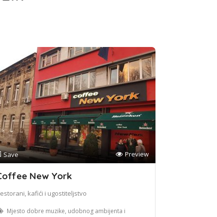
Preview
Save
Coffee New York
estorani, kafići i ugostiteljstvo
Mjesto dobre muzike, udobnog ambijenta i