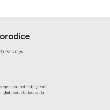
porodice
tite kompanije.
no mjesto za predstavljanje Vaše
i najbolje odredište koje pruža i