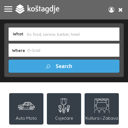
What
Where
Auto Moto
Cvjećare
Kultura i Zabava