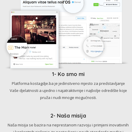
1- Ko smo mi
Platforma kostagdje.ba je jedinstveno mjesto za predstavljanje
Vaše djelatnosti a ujedno i najatraktivnije i najbolje odredište koje
pruža i nudi mnoge mogućnosti.
2- Naša misija
Naša misija se bazira na neprestanom razvoju i primjeni inovativnih
i konkretnih rješenja, te postavljanju novih standarda medija i