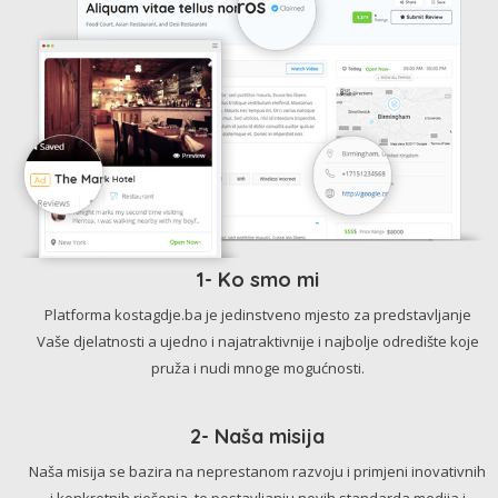
1- Ko smo mi
Platforma kostagdje.ba je jedinstveno mjesto za predstavljanje
Vaše djelatnosti a ujedno i najatraktivnije i najbolje odredište koje
pruža i nudi mnoge mogućnosti.
2- Naša misija
Naša misija se bazira na neprestanom razvoju i primjeni inovativnih
i konkretnih rješenja, te postavljanju novih standarda medija i