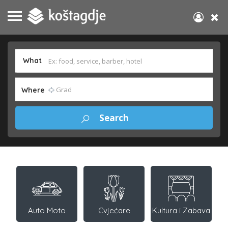
What
Where
Auto Moto
Cvjećare
Kultura i Zabava