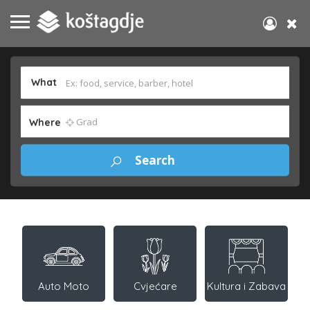
What
Where
Auto Moto
Cvjećare
Kultura i Zabava