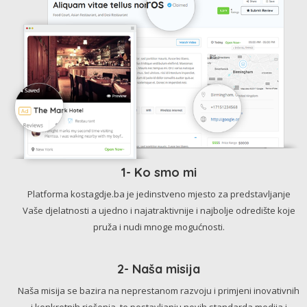
1- Ko smo mi
Platforma kostagdje.ba je jedinstveno mjesto za predstavljanje
Vaše djelatnosti a ujedno i najatraktivnije i najbolje odredište koje
pruža i nudi mnoge mogućnosti.
2- Naša misija
Naša misija se bazira na neprestanom razvoju i primjeni inovativnih
i konkretnih rješenja, te postavljanju novih standarda medija i