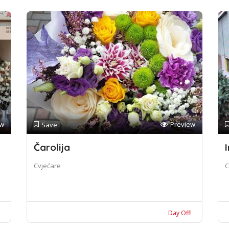
ew
Preview
Save
Čarolija
I
Cvjećare
C
!
Day Off!