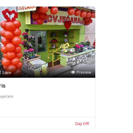
Preview
Save
ris
vjećare
Day Off!