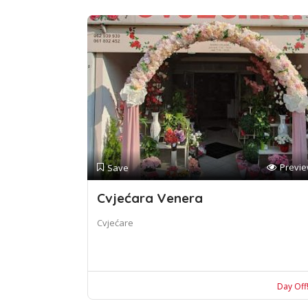
Previ
Save
Cvjećara Venera
Cvjećare
Day Off