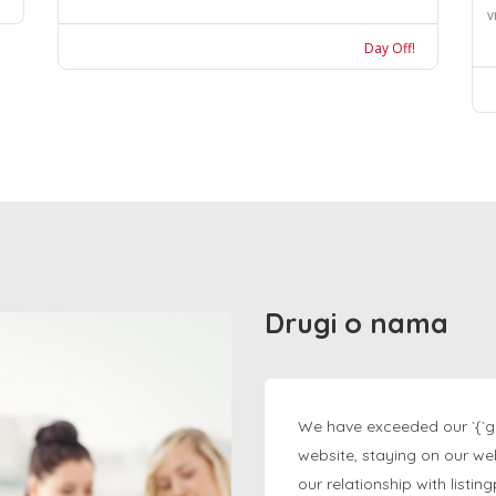
v
Day Off!
Drugi o nama
We have exceeded our `{`g
website, staying on our we
our relationship with listi