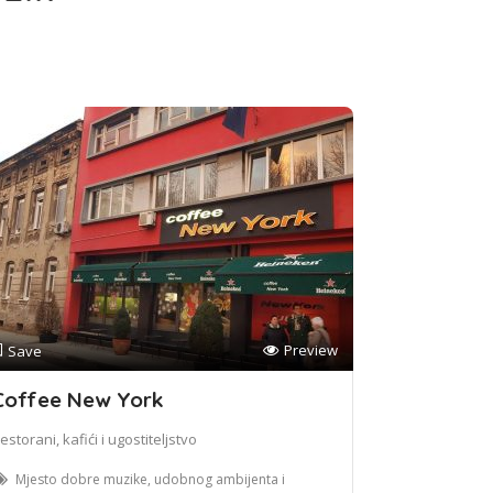
Preview
Save
Coffee New York
estorani, kafići i ugostiteljstvo
Mjesto dobre muzike, udobnog ambijenta i