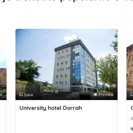
ew
Preview
Save
University hotel Dorrah
R