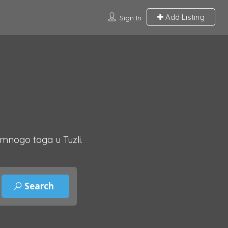
Add Listing
Sign In
 mnogo toga u Tuzli.