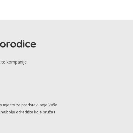
porodice
tite kompanije.
no mjesto za predstavljanje Vaše
i najbolje odredište koje pruža i