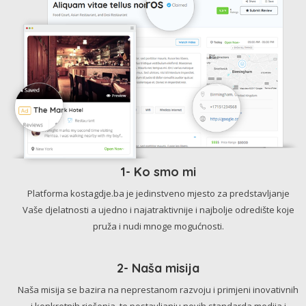
1- Ko smo mi
Platforma kostagdje.ba je jedinstveno mjesto za predstavljanje
Vaše djelatnosti a ujedno i najatraktivnije i najbolje odredište koje
pruža i nudi mnoge mogućnosti.
2- Naša misija
Naša misija se bazira na neprestanom razvoju i primjeni inovativnih
i konkretnih rješenja, te postavljanju novih standarda medija i