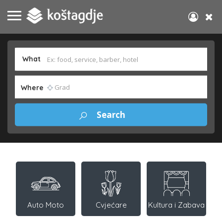
What
Where
Auto Moto
Cvjećare
Kultura i Zabava