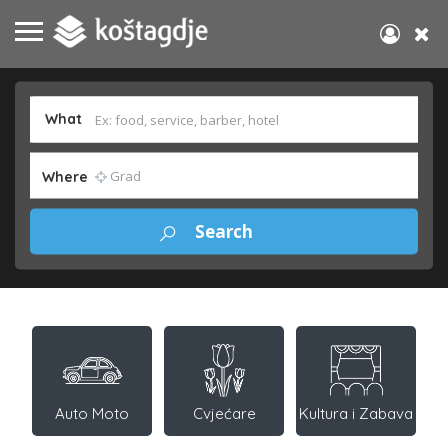
What
Where
Auto Moto
Cvjećare
Kultura i Zabava