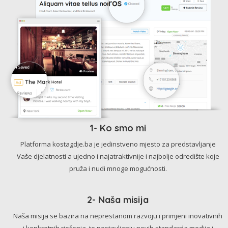
1- Ko smo mi
Platforma kostagdje.ba je jedinstveno mjesto za predstavljanje
Vaše djelatnosti a ujedno i najatraktivnije i najbolje odredište koje
pruža i nudi mnoge mogućnosti.
2- Naša misija
Naša misija se bazira na neprestanom razvoju i primjeni inovativnih
i konkretnih rješenja, te postavljanju novih standarda medija i