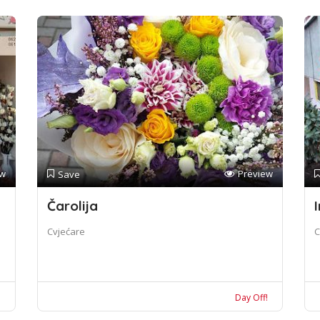
ew
Preview
Save
Čarolija
I
Cvjećare
C
!
Day Off!