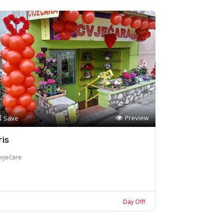
Preview
Save
ris
vjećare
Day Off!