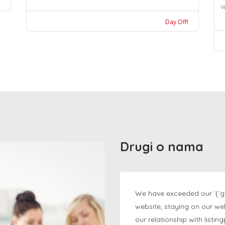
v
Day Off!
Drugi o nama
We have exceeded our `{`g
website, staying on our we
our relationship with listi