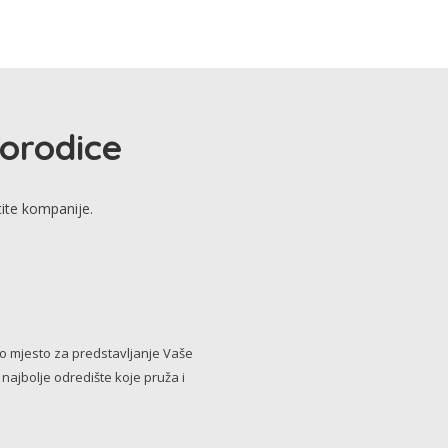
porodice
tite kompanije.
no mjesto za predstavljanje Vaše
i najbolje odredište koje pruža i