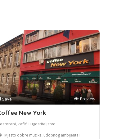
Preview
Save
Coffee New York
estorani, kafići i ugostiteljstvo
Mjesto dobre muzike, udobnog ambijenta i