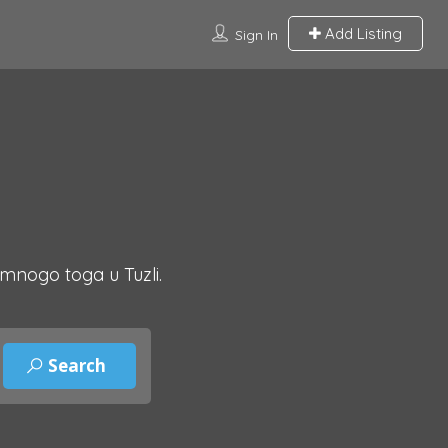
Add Listing
Sign In
 mnogo toga u Tuzli.