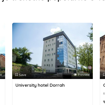
ew
Preview
Save
University hotel Dorrah
R