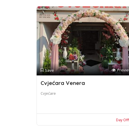
Previ
Save
Cvjećara Venera
Cvjećare
Day Off