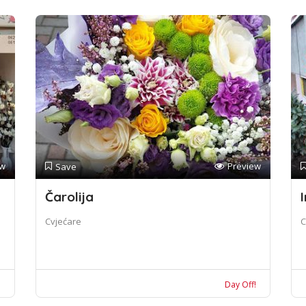
ew
Preview
Save
Čarolija
I
Cvjećare
C
!
Day Off!