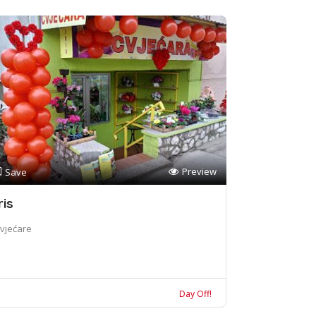
Preview
Save
ris
vjećare
Day Off!