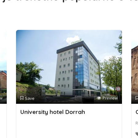
ew
Preview
Save
University hotel Dorrah
R