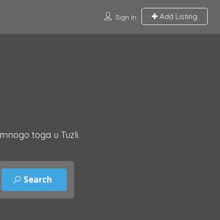
Add Listing
Sign In
 mnogo toga u Tuzli.