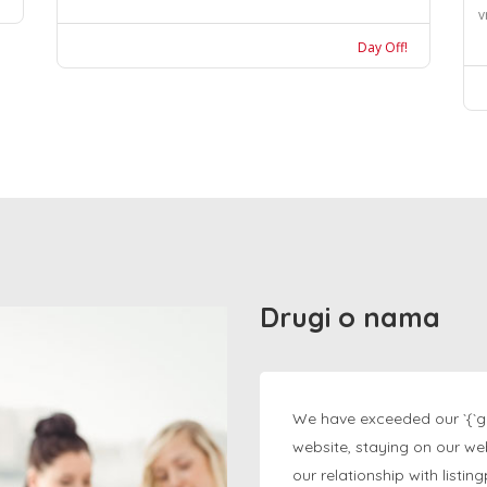
v
Day Off!
Drugi o nama
We have exceeded our `{`g
website, staying on our we
our relationship with listi