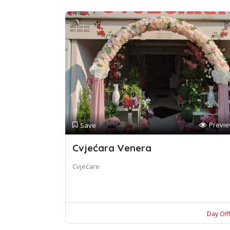
Previ
Save
Cvjećara Venera
Cvjećare
Day Off