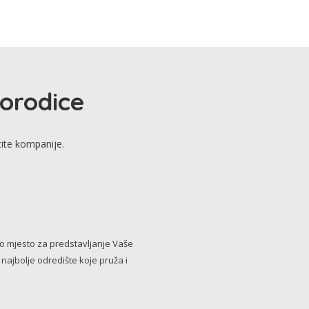
porodice
tite kompanije.
no mjesto za predstavljanje Vaše
i najbolje odredište koje pruža i