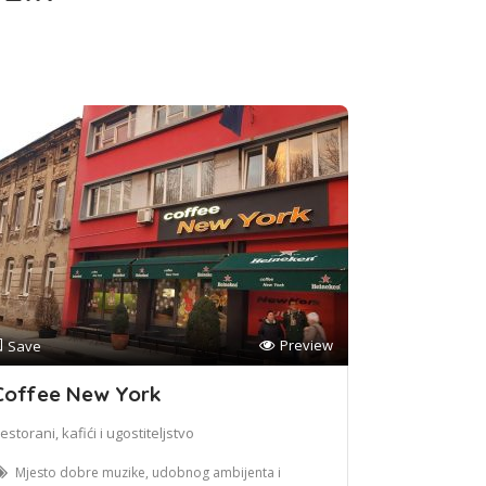
Preview
Save
Coffee New York
estorani, kafići i ugostiteljstvo
Mjesto dobre muzike, udobnog ambijenta i