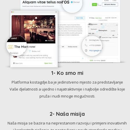
1- Ko smo mi
Platforma kostagdje.ba je jedinstveno mjesto za predstavljanje
Vaše djelatnosti a ujedno i najatraktivnije i najbolje odredište koje
pruža i nudi mnoge mogućnosti.
2- Naša misija
Naša misija se bazira na neprestanom razvoju i primjeni inovativnih
i konkretnih rješenja, te postavljanju novih standarda medija i