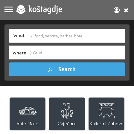
What
Where
Auto Moto
Cvjećare
Kultura i Zabava