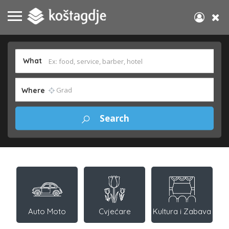
What
Where
Auto Moto
Cvjećare
Kultura i Zabava