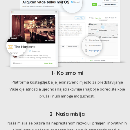
1- Ko smo mi
Platforma kostagdje.ba je jedinstveno mjesto za predstavljanje
Vaše djelatnosti a ujedno i najatraktivnije i najbolje odredište koje
pruža i nudi mnoge mogućnosti.
2- Naša misija
Naša misija se bazira na neprestanom razvoju i primjeni inovativnih
i konkretnih rješenja, te postavljanju novih standarda medija i