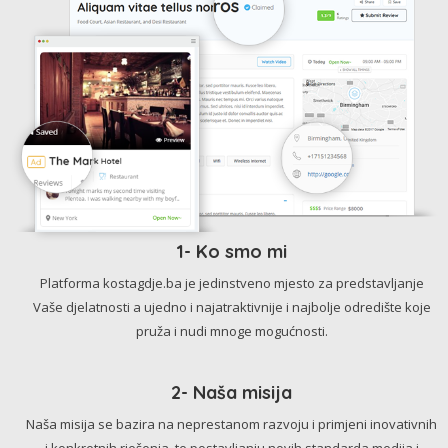
1- Ko smo mi
Platforma kostagdje.ba je jedinstveno mjesto za predstavljanje
Vaše djelatnosti a ujedno i najatraktivnije i najbolje odredište koje
pruža i nudi mnoge mogućnosti.
2- Naša misija
Naša misija se bazira na neprestanom razvoju i primjeni inovativnih
i konkretnih rješenja, te postavljanju novih standarda medija i