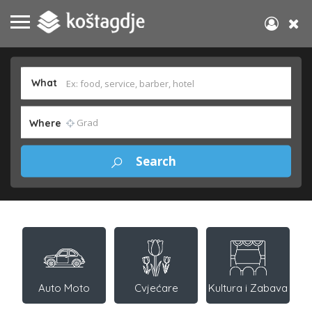
What
Where
Auto Moto
Cvjećare
Kultura i Zabava