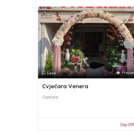
Previ
Save
Cvjećara Venera
Cvjećare
Day Off