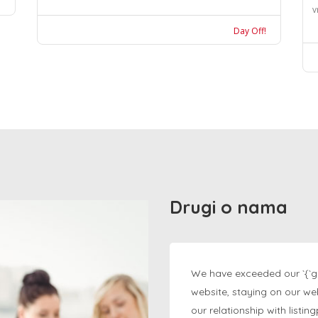
v
Day Off!
Drugi o nama
We have exceeded our `{`g
website, staying on our we
our relationship with listi