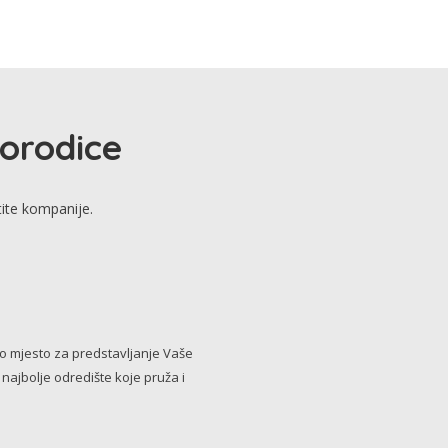
porodice
tite kompanije.
no mjesto za predstavljanje Vaše
i najbolje odredište koje pruža i