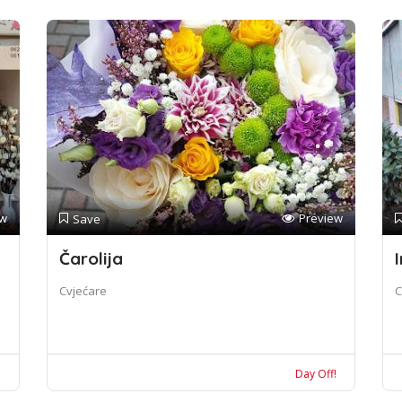
ew
Preview
Save
Čarolija
I
Cvjećare
C
!
Day Off!