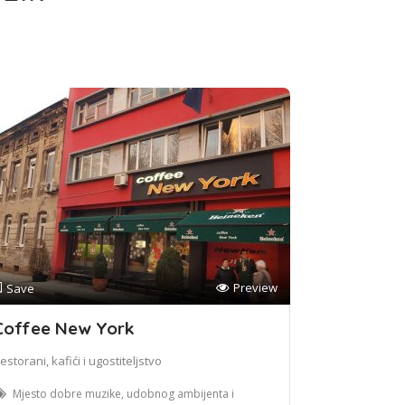
Preview
Save
Coffee New York
estorani, kafići i ugostiteljstvo
Mjesto dobre muzike, udobnog ambijenta i