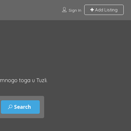
Add Listing
Sign In
 mnogo toga u Tuzli.