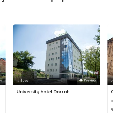
ew
Preview
Save
University hotel Dorrah
R