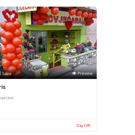
Preview
Save
ris
vjećare
Day Off!