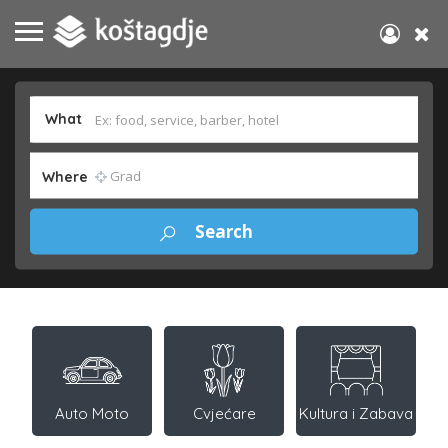
What
Where
Auto Moto
Cvjećare
Kultura i Zabava