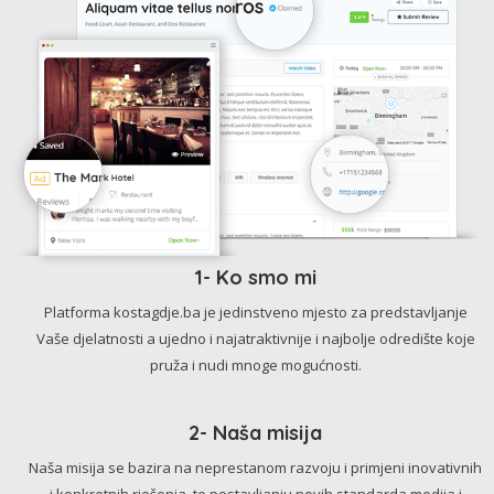
1- Ko smo mi
Platforma kostagdje.ba je jedinstveno mjesto za predstavljanje
Vaše djelatnosti a ujedno i najatraktivnije i najbolje odredište koje
pruža i nudi mnoge mogućnosti.
2- Naša misija
Naša misija se bazira na neprestanom razvoju i primjeni inovativnih
i konkretnih rješenja, te postavljanju novih standarda medija i