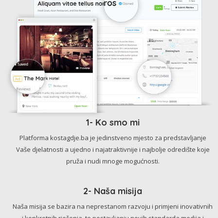
1- Ko smo mi
Platforma kostagdje.ba je jedinstveno mjesto za predstavljanje
Vaše djelatnosti a ujedno i najatraktivnije i najbolje odredište koje
pruža i nudi mnoge mogućnosti.
2- Naša misija
Naša misija se bazira na neprestanom razvoju i primjeni inovativnih
i konkretnih rješenja, te postavljanju novih standarda medija i