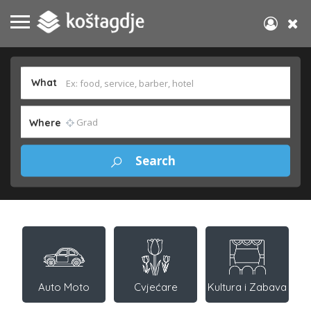
What
Where
Auto Moto
Cvjećare
Kultura i Zabava