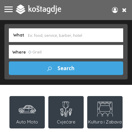
What
Where
Auto Moto
Cvjećare
Kultura i Zabava