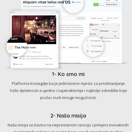
1- Ko smo mi
Platforma kostagdje.ba je jedinstveno mjesto za predstavljanje
Vaše djelatnosti a ujedno i najatraktivnije i najbolje odredište koje
pruža i nudi mnoge mogućnosti.
2- Naša misija
Naša misija se bazira na neprestanom razvoju i primjeni inovativnih
i konkretnih rješenja, te postavljanju novih standarda medija i