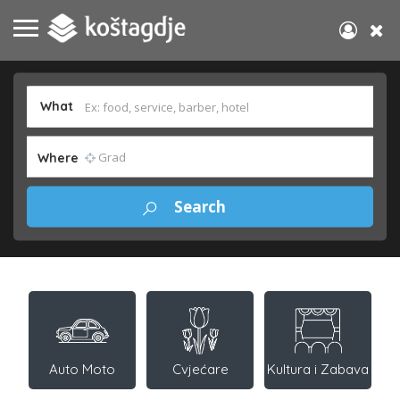
What
Where
Auto Moto
Cvjećare
Kultura i Zabava