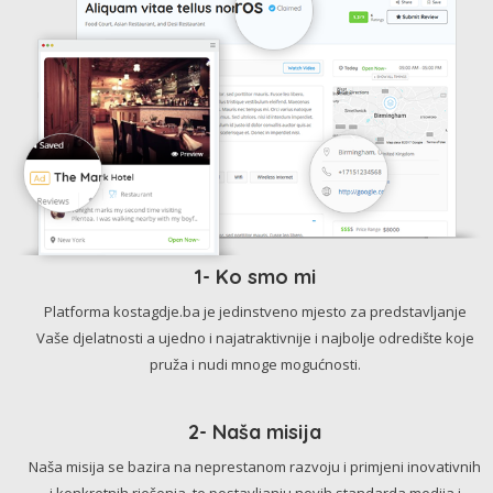
1- Ko smo mi
Platforma kostagdje.ba je jedinstveno mjesto za predstavljanje
Vaše djelatnosti a ujedno i najatraktivnije i najbolje odredište koje
pruža i nudi mnoge mogućnosti.
2- Naša misija
Naša misija se bazira na neprestanom razvoju i primjeni inovativnih
i konkretnih rješenja, te postavljanju novih standarda medija i