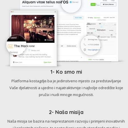
1- Ko smo mi
Platforma kostagdje.ba je jedinstveno mjesto za predstavljanje
Vaše djelatnosti a ujedno i najatraktivnije i najbolje odredište koje
pruža i nudi mnoge mogućnosti.
2- Naša misija
Naša misija se bazira na neprestanom razvoju i primjeni inovativnih
i konkretnih rješenja, te postavljanju novih standarda medija i