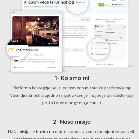
1- Ko smo mi
Platforma kostagdje.ba je jedinstveno mjesto za predstavljanje
Vaše djelatnosti a ujedno i najatraktivnije i najbolje odredište koje
pruža i nudi mnoge mogućnosti.
2- Naša misija
Naša misija se bazira na neprestanom razvoju i primjeni inovativnih
i konkretnih rješenja, te postavljanju novih standarda medija i