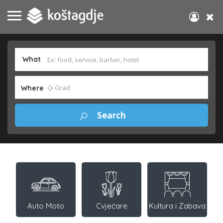
What
Where
Auto Moto
Cvjećare
Kultura i Zabava