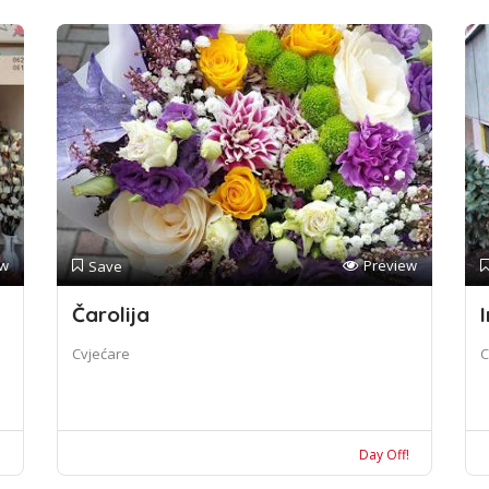
ew
Preview
Save
Čarolija
I
Cvjećare
C
!
Day Off!