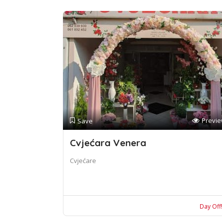
Previ
Save
Cvjećara Venera
Cvjećare
Day Off