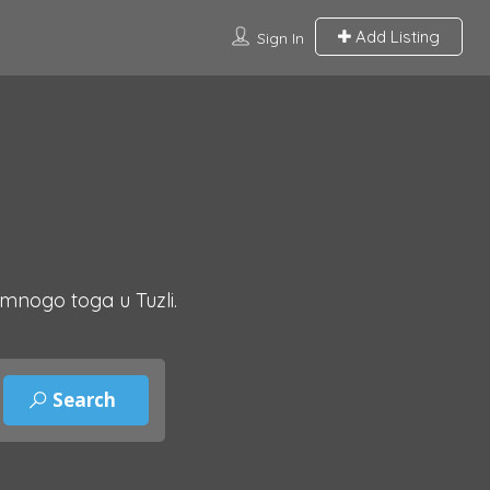
Add Listing
Sign In
 mnogo toga u Tuzli.