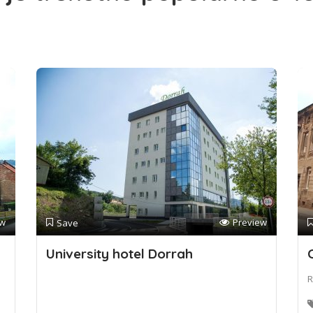
ew
Preview
Save
University hotel Dorrah
R