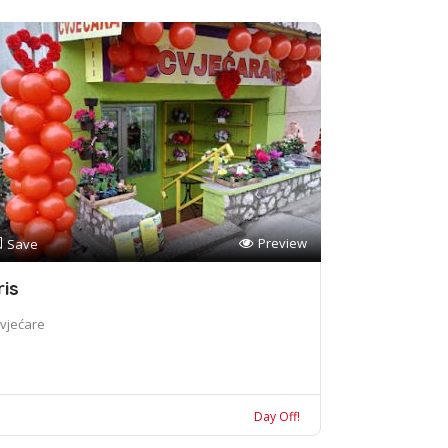
Preview
Save
ris
vjećare
Day Off!