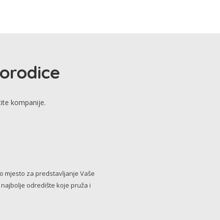
porodice
tite kompanije.
no mjesto za predstavljanje Vaše
i najbolje odredište koje pruža i