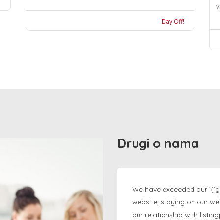
v
Day Off!
Drugi o nama
We have exceeded our `{`g
website, staying on our we
our relationship with listi