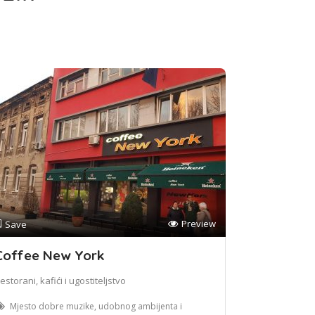
Preview
Save
Coffee New York
estorani, kafići i ugostiteljstvo
Mjesto dobre muzike, udobnog ambijenta i