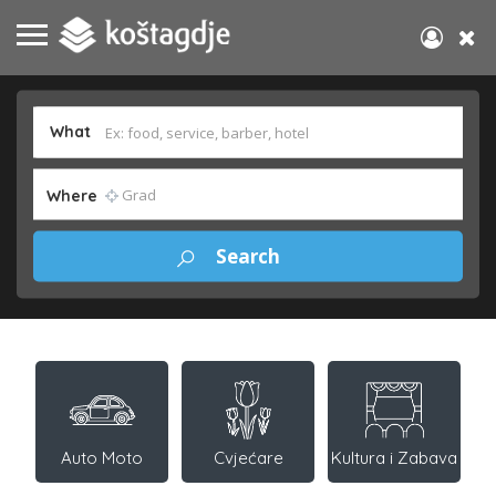
What
Where
Auto Moto
Cvjećare
Kultura i Zabava