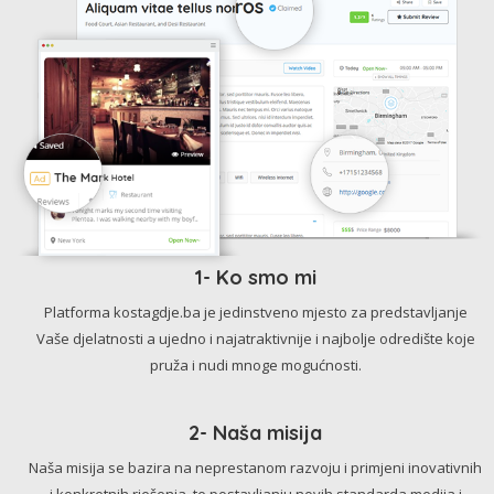
1- Ko smo mi
Platforma kostagdje.ba je jedinstveno mjesto za predstavljanje
Vaše djelatnosti a ujedno i najatraktivnije i najbolje odredište koje
pruža i nudi mnoge mogućnosti.
2- Naša misija
Naša misija se bazira na neprestanom razvoju i primjeni inovativnih
i konkretnih rješenja, te postavljanju novih standarda medija i