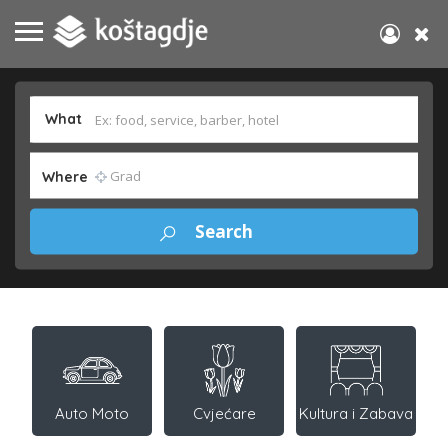
What
Where
Auto Moto
Cvjećare
Kultura i Zabava