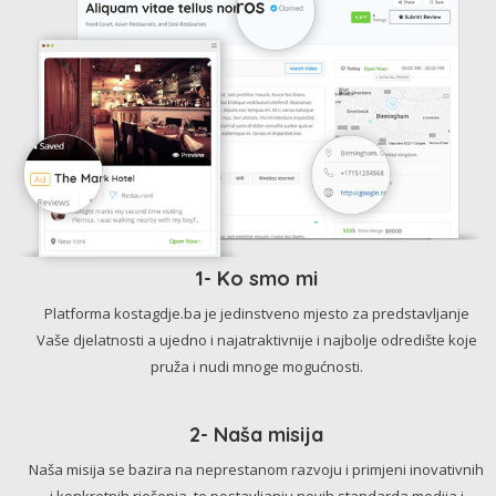
1- Ko smo mi
Platforma kostagdje.ba je jedinstveno mjesto za predstavljanje
Vaše djelatnosti a ujedno i najatraktivnije i najbolje odredište koje
pruža i nudi mnoge mogućnosti.
2- Naša misija
Naša misija se bazira na neprestanom razvoju i primjeni inovativnih
i konkretnih rješenja, te postavljanju novih standarda medija i