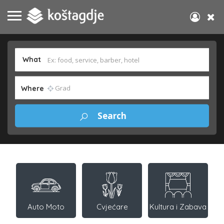
What
Where
Auto Moto
Cvjećare
Kultura i Zabava