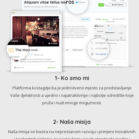
1- Ko smo mi
Platforma kostagdje.ba je jedinstveno mjesto za predstavljanje
Vaše djelatnosti a ujedno i najatraktivnije i najbolje odredište koje
pruža i nudi mnoge mogućnosti.
2- Naša misija
Naša misija se bazira na neprestanom razvoju i primjeni inovativnih
i konkretnih rješenja, te postavljanju novih standarda medija i