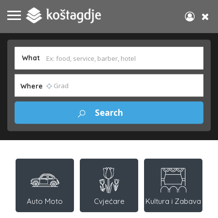
What
Where
Auto Moto
Cvjećare
Kultura i Zabava