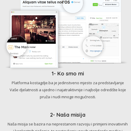
1- Ko smo mi
Platforma kostagdje.ba je jedinstveno mjesto za predstavljanje
Vaše djelatnosti a ujedno i najatraktivnije i najbolje odredište koje
pruža i nudi mnoge mogućnosti.
2- Naša misija
Naša misija se bazira na neprestanom razvoju i primjeni inovativnih
i konkretnih rješenja, te postavljanju novih standarda medija i