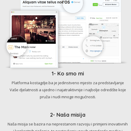
1- Ko smo mi
Platforma kostagdje.ba je jedinstveno mjesto za predstavljanje
Vaše djelatnosti a ujedno i najatraktivnije i najbolje odredište koje
pruža i nudi mnoge mogućnosti.
2- Naša misija
Naša misija se bazira na neprestanom razvoju i primjeni inovativnih
i konkretnih rješenja, te postavljanju novih standarda medija i