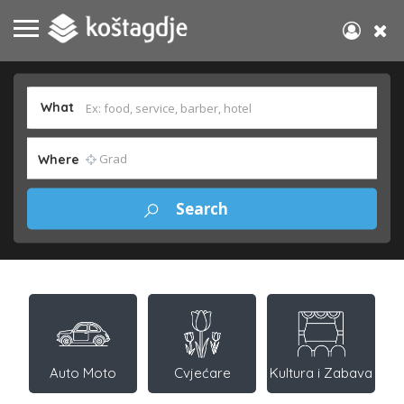
What
Where
Auto Moto
Cvjećare
Kultura i Zabava