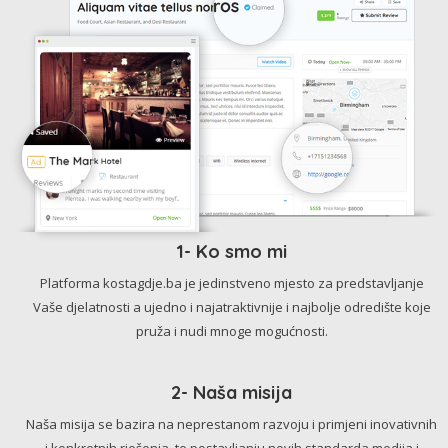
1- Ko smo mi
Platforma kostagdje.ba je jedinstveno mjesto za predstavljanje
Vaše djelatnosti a ujedno i najatraktivnije i najbolje odredište koje
pruža i nudi mnoge mogućnosti.
2- Naša misija
Naša misija se bazira na neprestanom razvoju i primjeni inovativnih
i konkretnih rješenja, te postavljanju novih standarda medija i