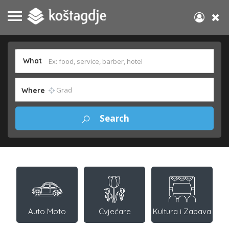
What
Where
Auto Moto
Cvjećare
Kultura i Zabava