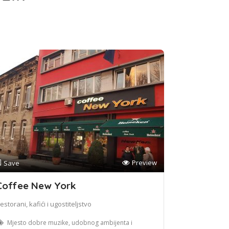
Preview
Save
Coffee New York
estorani, kafići i ugostiteljstvo
Mjesto dobre muzike, udobnog ambijenta i