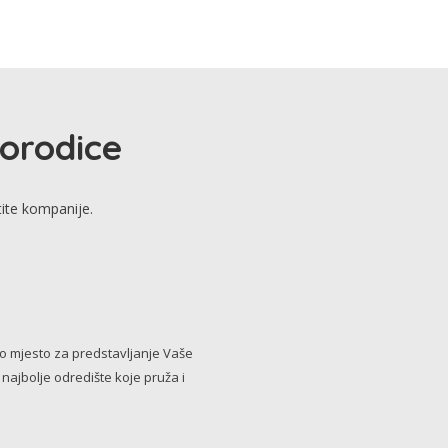
porodice
tite kompanije.
no mjesto za predstavljanje Vaše
i najbolje odredište koje pruža i