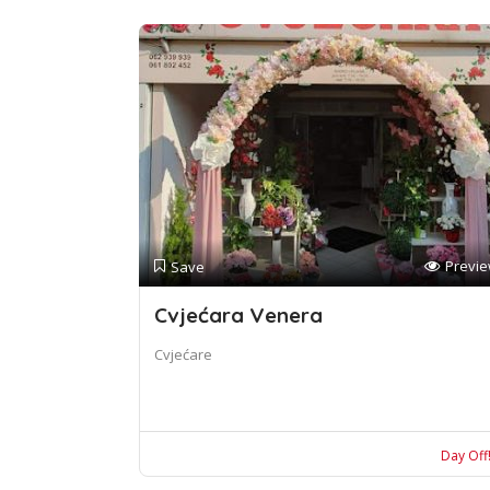
Previ
Save
Cvjećara Venera
Cvjećare
Day Off