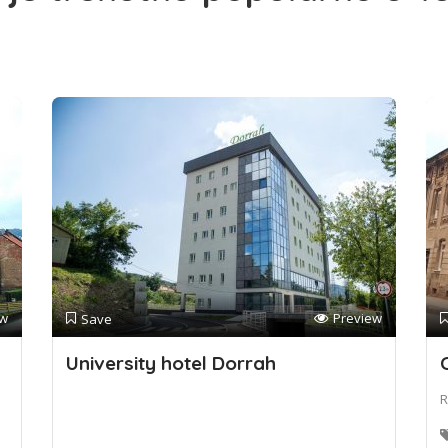
ew
Preview
Save
University hotel Dorrah
R