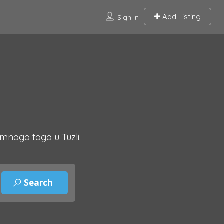
Add Listing
Sign In
 mnogo toga u Tuzli.