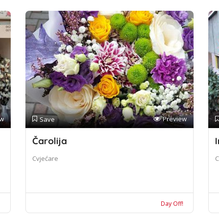
ew
Preview
Save
Čarolija
I
Cvjećare
C
!
Day Off!