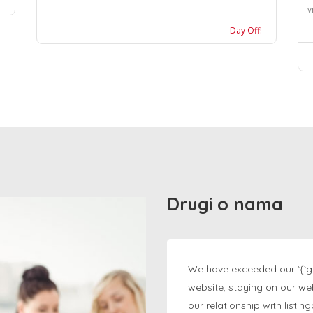
v
Day Off!
Drugi o nama
We have exceeded our `{`g
website, staying on our we
our relationship with listi