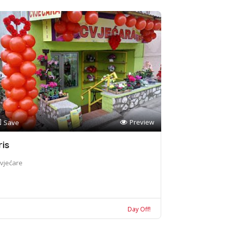
Preview
Save
ris
vjećare
Day Off!