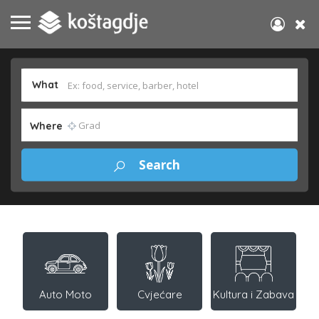
What
Where
Auto Moto
Cvjećare
Kultura i Zabava