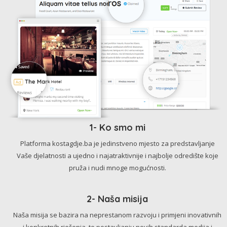
1- Ko smo mi
Platforma kostagdje.ba je jedinstveno mjesto za predstavljanje
Vaše djelatnosti a ujedno i najatraktivnije i najbolje odredište koje
pruža i nudi mnoge mogućnosti.
2- Naša misija
Naša misija se bazira na neprestanom razvoju i primjeni inovativnih
i konkretnih rješenja, te postavljanju novih standarda medija i