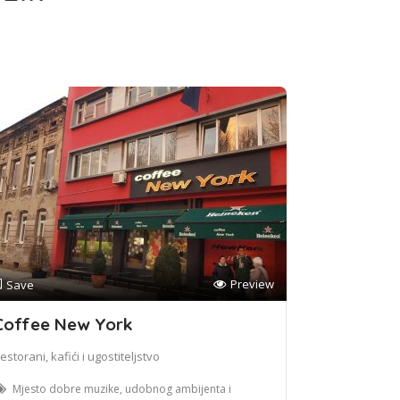
Preview
Save
Coffee New York
estorani, kafići i ugostiteljstvo
Mjesto dobre muzike, udobnog ambijenta i