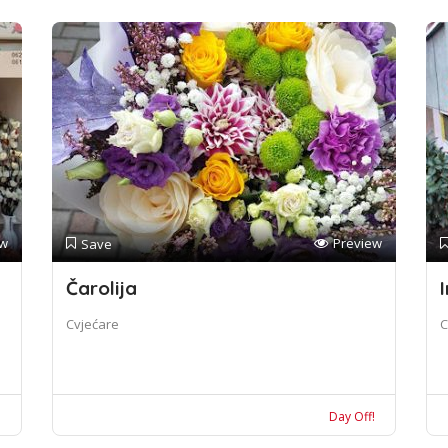
ew
Preview
Save
Čarolija
I
Cvjećare
C
!
Day Off!