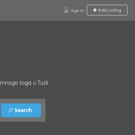
Add Listing
Sign In
 mnogo toga u Tuzli.