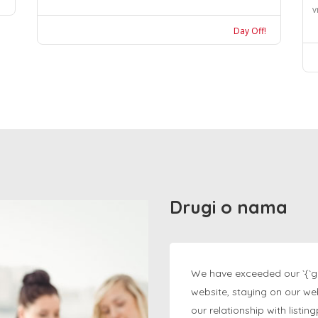
v
Day Off!
Drugi o nama
We have exceeded our `{`g
website, staying on our we
our relationship with listi