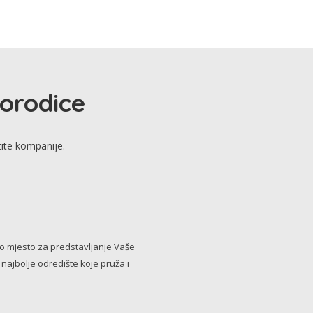
porodice
tite kompanije.
no mjesto za predstavljanje Vaše
i najbolje odredište koje pruža i