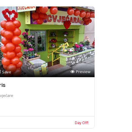
Preview
Save
ris
vjećare
Day Off!