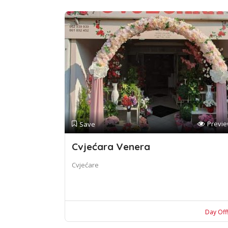
Previ
Save
Cvjećara Venera
Cvjećare
Day Off