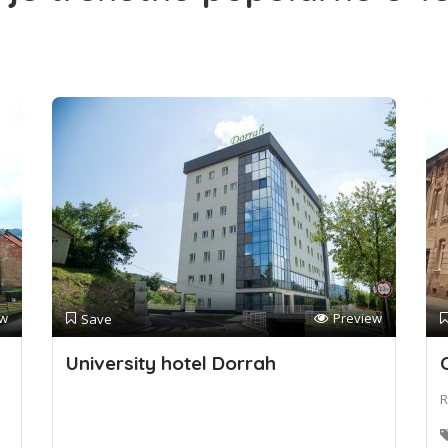
ew
Preview
Save
University hotel Dorrah
R