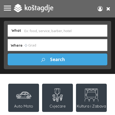
What
Where
Auto Moto
Cvjećare
Kultura i Zabava