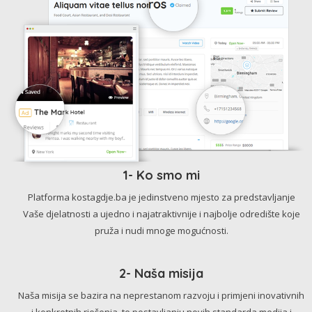
1- Ko smo mi
Platforma kostagdje.ba je jedinstveno mjesto za predstavljanje
Vaše djelatnosti a ujedno i najatraktivnije i najbolje odredište koje
pruža i nudi mnoge mogućnosti.
2- Naša misija
Naša misija se bazira na neprestanom razvoju i primjeni inovativnih
i konkretnih rješenja, te postavljanju novih standarda medija i