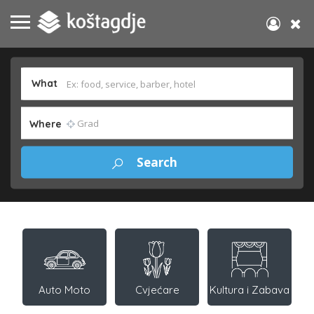
What
Where
Auto Moto
Cvjećare
Kultura i Zabava