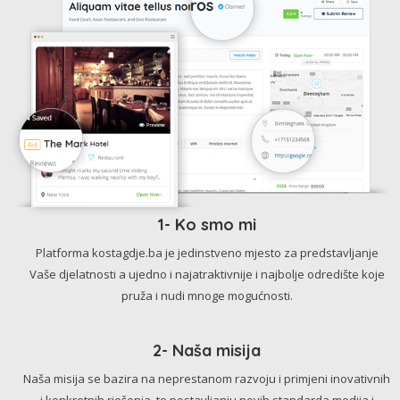
1- Ko smo mi
Platforma kostagdje.ba je jedinstveno mjesto za predstavljanje
Vaše djelatnosti a ujedno i najatraktivnije i najbolje odredište koje
pruža i nudi mnoge mogućnosti.
2- Naša misija
Naša misija se bazira na neprestanom razvoju i primjeni inovativnih
i konkretnih rješenja, te postavljanju novih standarda medija i