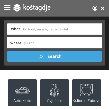
What
Where
Auto Moto
Cvjećare
Kultura i Zabava