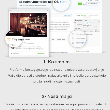
1- Ko smo mi
Platforma kostagdje.ba je jedinstveno mjesto za predstavljanje
Vaše djelatnosti a ujedno i najatraktivnije i najbolje odredište koje
pruža i nudi mnoge mogućnosti.
2- Naša misija
Naša misija se bazira na neprestanom razvoju i primjeni inovativnih
i konkretnih rješenja, te postavljanju novih standarda medija i