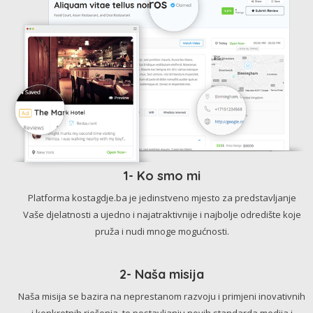
1- Ko smo mi
Platforma kostagdje.ba je jedinstveno mjesto za predstavljanje
Vaše djelatnosti a ujedno i najatraktivnije i najbolje odredište koje
pruža i nudi mnoge mogućnosti.
2- Naša misija
Naša misija se bazira na neprestanom razvoju i primjeni inovativnih
i konkretnih rješenja, te postavljanju novih standarda medija i