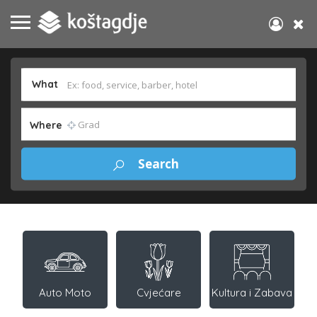
What
Where
Auto Moto
Cvjećare
Kultura i Zabava