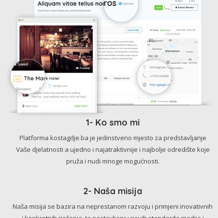
1- Ko smo mi
Platforma kostagdje.ba je jedinstveno mjesto za predstavljanje
Vaše djelatnosti a ujedno i najatraktivnije i najbolje odredište koje
pruža i nudi mnoge mogućnosti.
2- Naša misija
Naša misija se bazira na neprestanom razvoju i primjeni inovativnih
i konkretnih rješenja, te postavljanju novih standarda medija i