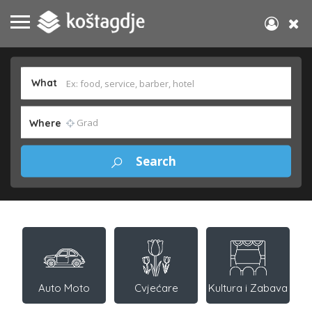
What
Where
Auto Moto
Cvjećare
Kultura i Zabava