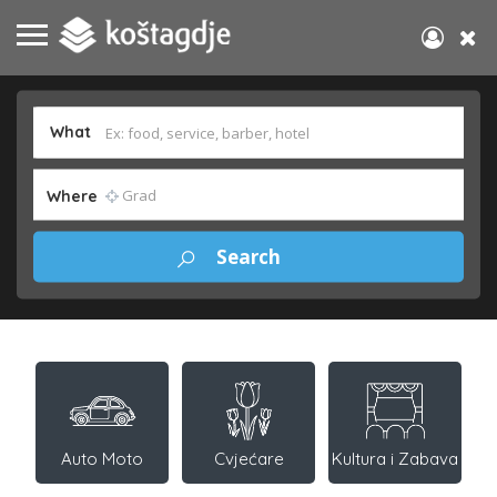
What
Where
Auto Moto
Cvjećare
Kultura i Zabava