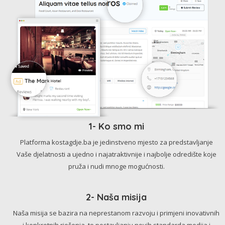
1- Ko smo mi
Platforma kostagdje.ba je jedinstveno mjesto za predstavljanje
Vaše djelatnosti a ujedno i najatraktivnije i najbolje odredište koje
pruža i nudi mnoge mogućnosti.
2- Naša misija
Naša misija se bazira na neprestanom razvoju i primjeni inovativnih
i konkretnih rješenja, te postavljanju novih standarda medija i