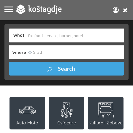
What
Where
Auto Moto
Cvjećare
Kultura i Zabava