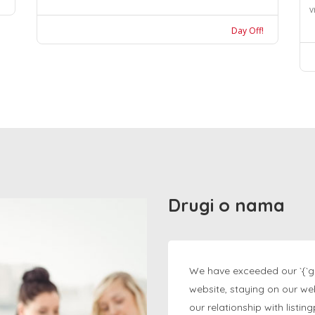
v
Day Off!
Drugi o nama
We have exceeded our `{`g
website, staying on our we
our relationship with listi