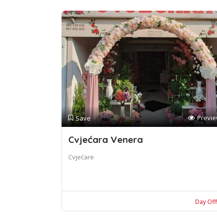
Previ
Save
Cvjećara Venera
Cvjećare
Day Off