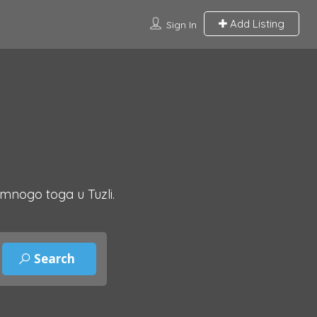
Add Listing
Sign In
 mnogo toga u Tuzli.