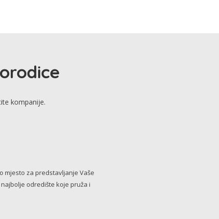
porodice
tite kompanije.
no mjesto za predstavljanje Vaše
i najbolje odredište koje pruža i