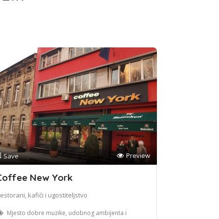
Preview
Save
Coffee New York
estorani, kafići i ugostiteljstvo
Mjesto dobre muzike, udobnog ambijenta i