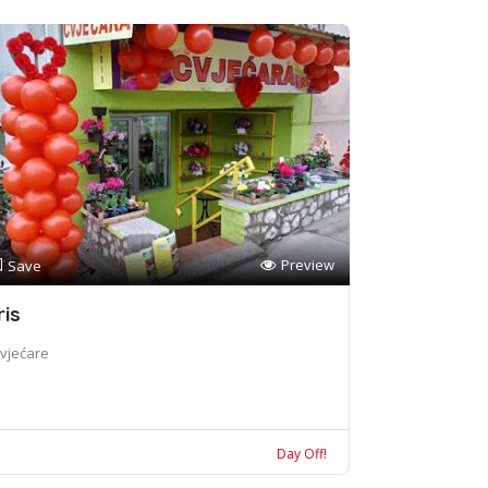
Preview
Save
ris
vjećare
Day Off!