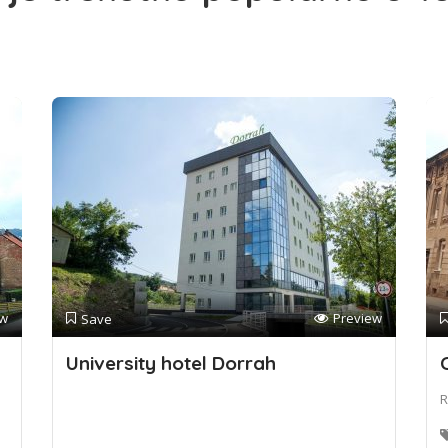
ew
Preview
Save
University hotel Dorrah
R