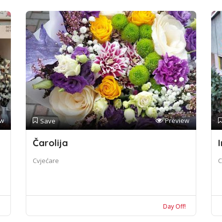
ew
Preview
Save
Čarolija
I
Cvjećare
C
!
Day Off!