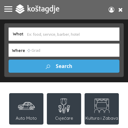
What
Where
Auto Moto
Cvjećare
Kultura i Zabava