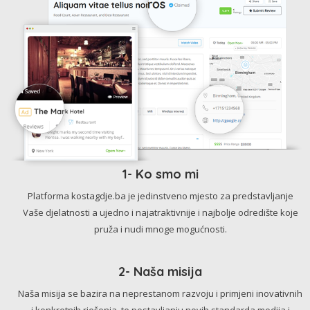
1- Ko smo mi
Platforma kostagdje.ba je jedinstveno mjesto za predstavljanje
Vaše djelatnosti a ujedno i najatraktivnije i najbolje odredište koje
pruža i nudi mnoge mogućnosti.
2- Naša misija
Naša misija se bazira na neprestanom razvoju i primjeni inovativnih
i konkretnih rješenja, te postavljanju novih standarda medija i