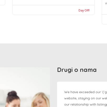
v
Day Off!
Drugi o nama
We have exceeded our `{`g
website, staying on our we
our relationship with listi