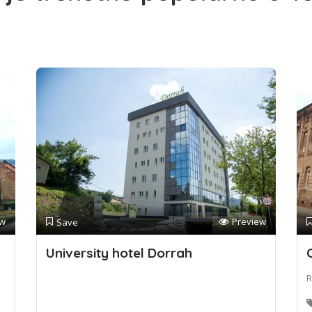
ew
Preview
Save
University hotel Dorrah
R