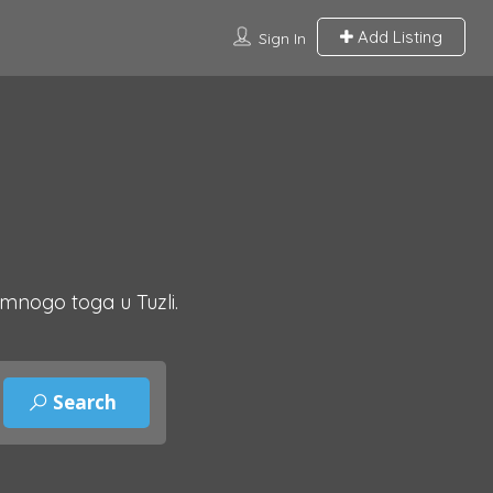
Add Listing
Sign In
 mnogo toga u Tuzli.