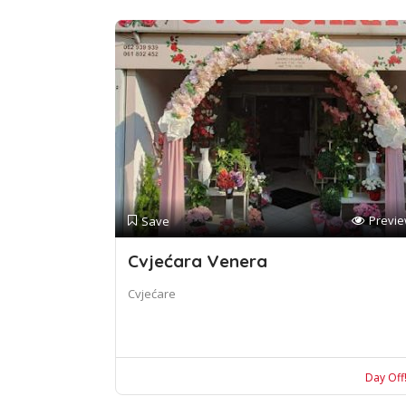
Previ
Save
Cvjećara Venera
Cvjećare
Day Off