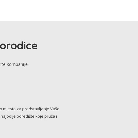
porodice
tite kompanije.
no mjesto za predstavljanje Vaše
i najbolje odredište koje pruža i