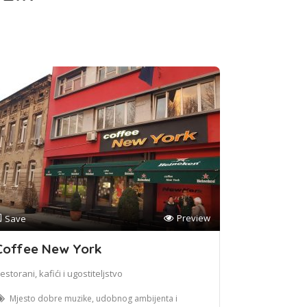
Preview
Save
Coffee New York
estorani, kafići i ugostiteljstvo
Mjesto dobre muzike, udobnog ambijenta i