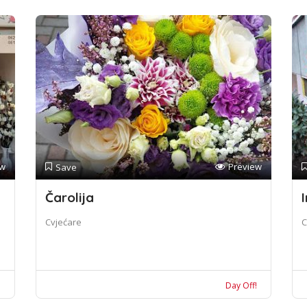
ew
Preview
Save
Čarolija
I
Cvjećare
C
!
Day Off!