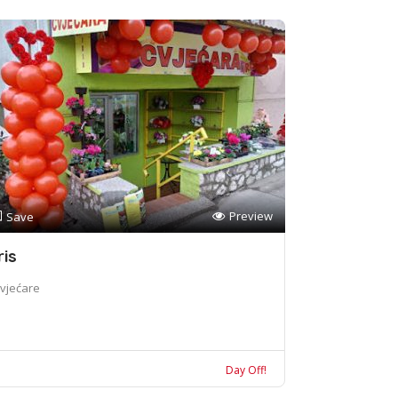
Preview
Save
ris
vjećare
Day Off!