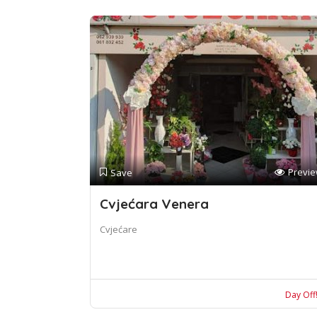
Previ
Save
Cvjećara Venera
Cvjećare
Day Off