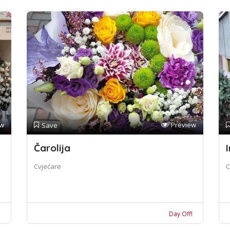
ew
Preview
Save
Čarolija
I
Cvjećare
C
!
Day Off!