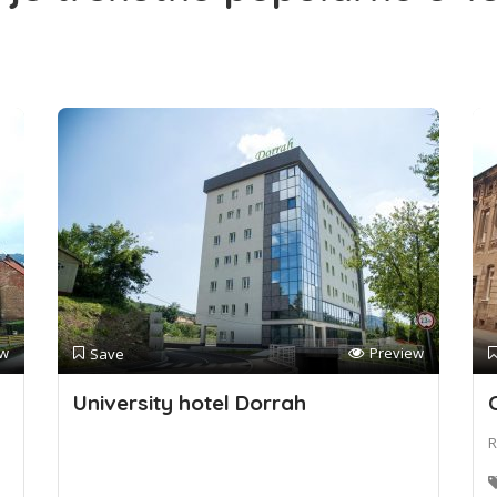
ew
Preview
Save
University hotel Dorrah
R