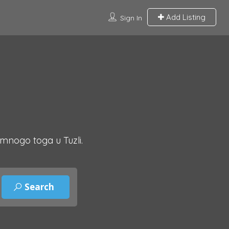
Add Listing
Sign In
 mnogo toga u Tuzli.