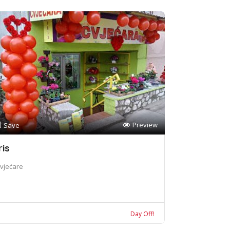
Preview
Save
ris
vjećare
Day Off!