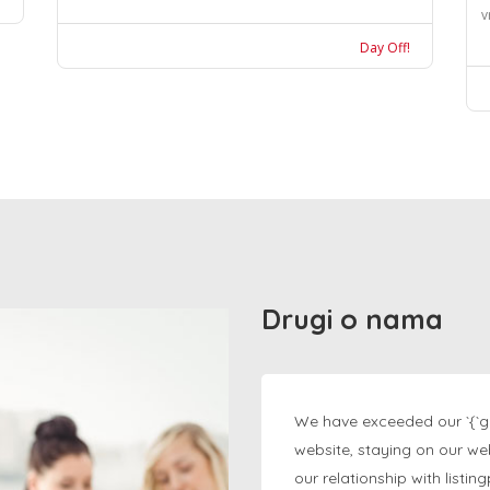
v
Day Off!
Drugi o nama
We have exceeded our `{`g
website, staying on our we
our relationship with listi