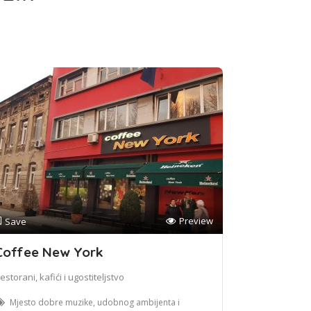
Preview
Save
Coffee New York
estorani, kafići i ugostiteljstvo
Mjesto dobre muzike, udobnog ambijenta i