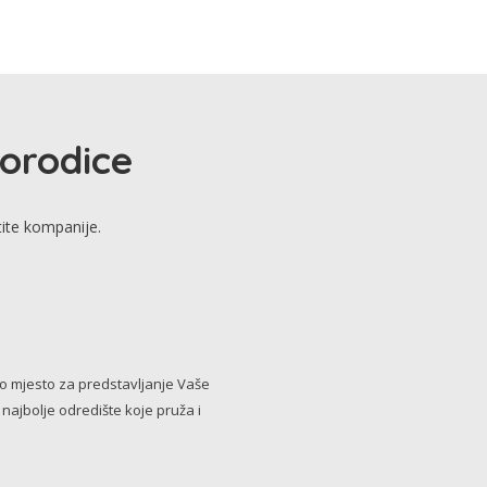
porodice
tite kompanije.
no mjesto za predstavljanje Vaše
i najbolje odredište koje pruža i