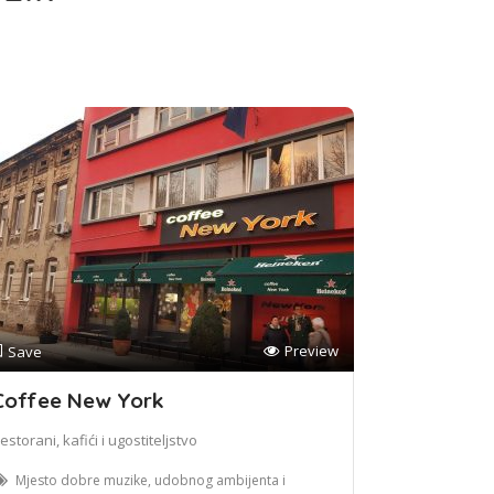
Preview
Save
Coffee New York
estorani, kafići i ugostiteljstvo
Mjesto dobre muzike, udobnog ambijenta i