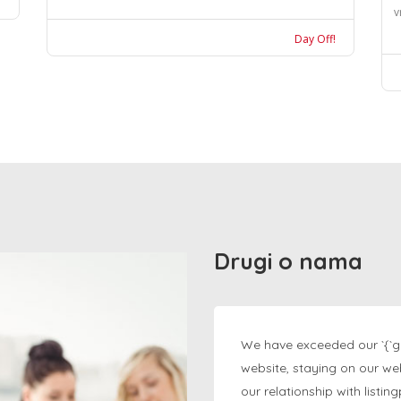
v
Day Off!
Drugi o nama
We have exceeded our `{`g
website, staying on our we
our relationship with listi