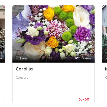
ew
Preview
Save
Čarolija
I
Cvjećare
C
!
Day Off!