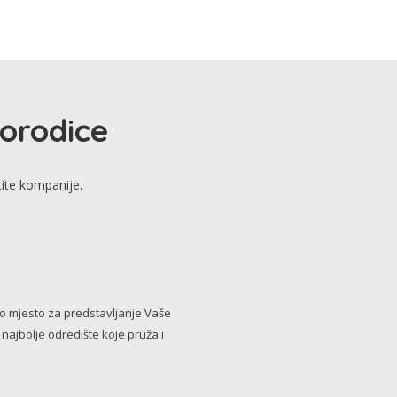
porodice
tite kompanije.
no mjesto za predstavljanje Vaše
i najbolje odredište koje pruža i