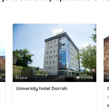
ew
Preview
Save
University hotel Dorrah
R