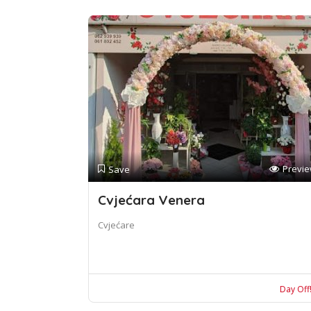
Previ
Save
Cvjećara Venera
Cvjećare
Day Off