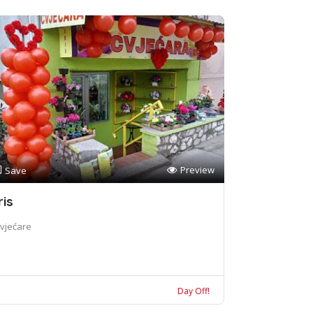
Preview
Save
ris
vjećare
Day Off!