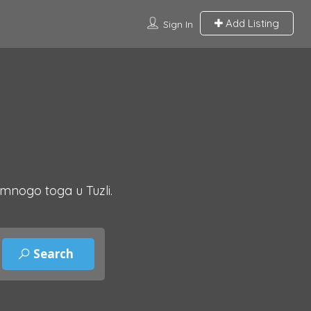
Add Listing
Sign In
 mnogo toga u Tuzli.