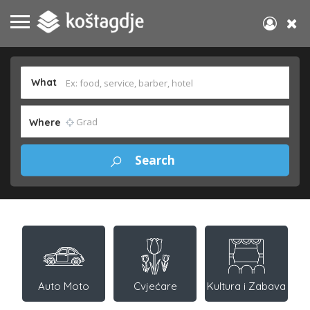
What
Where
Auto Moto
Cvjećare
Kultura i Zabava