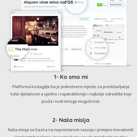
1- Ko smo mi
Platforma kostagdje.ba je jedinstveno mjesto za predstavljanje
Vaše djelatnosti a ujedno i najatraktivnije i najbolje odredište koje
pruža i nudi mnoge mogućnosti.
2- Naša misija
Naša misija se bazira na neprestanom razvoju i primjeni inovativnih
i konkretnih rješenja, te postavljanju novih standarda medija i