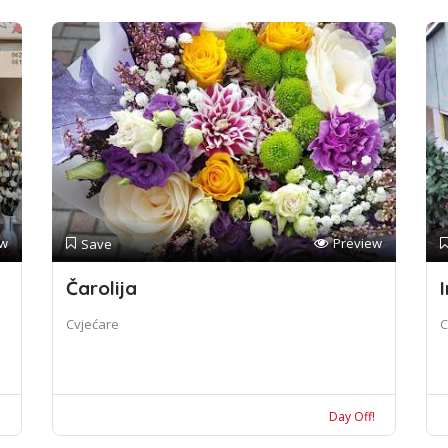
ew
Preview
Save
Čarolija
I
Cvjećare
C
!
Day Off!