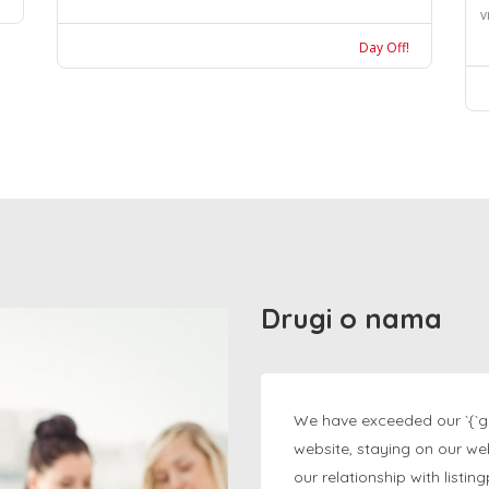
v
Day Off!
Drugi o nama
We have exceeded our `{`g
website, staying on our we
our relationship with listi