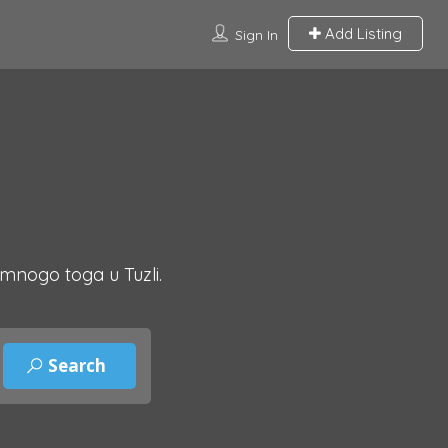
Add Listing
Sign In
 mnogo toga u Tuzli.