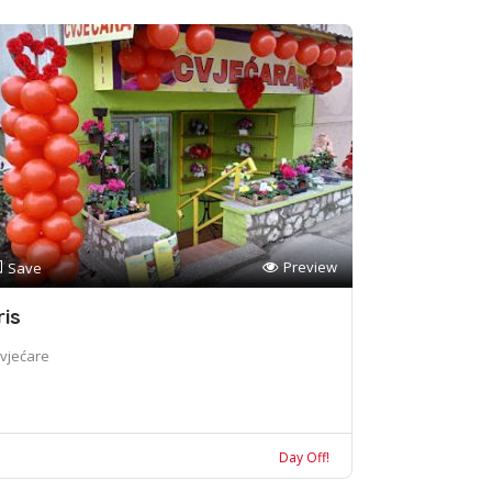
Preview
Save
ris
vjećare
Day Off!