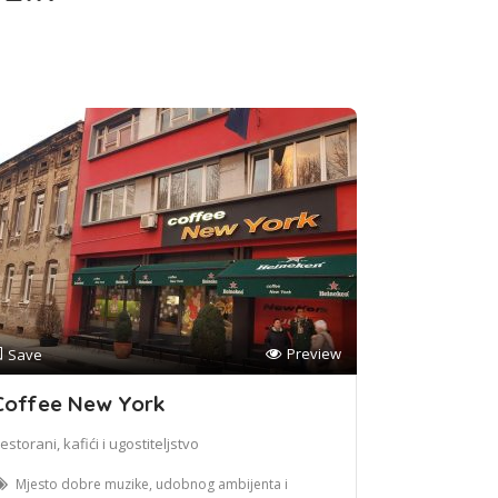
Preview
Save
Coffee New York
estorani, kafići i ugostiteljstvo
Mjesto dobre muzike, udobnog ambijenta i