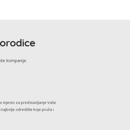
porodice
tite kompanije.
no mjesto za predstavljanje Vaše
i najbolje odredište koje pruža i