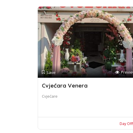
Previ
Save
Cvjećara Venera
Cvjećare
Day Off