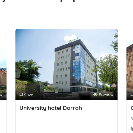
ew
Preview
Save
University hotel Dorrah
R