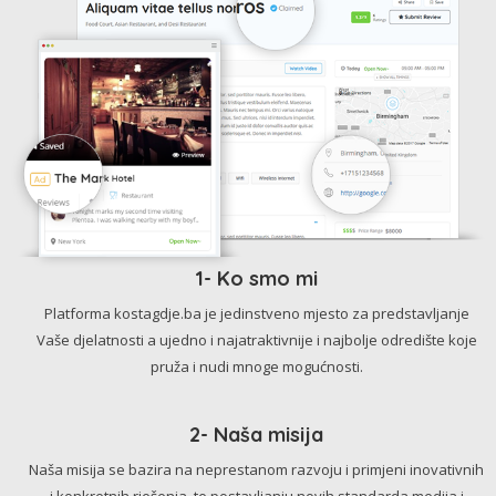
1- Ko smo mi
Platforma kostagdje.ba je jedinstveno mjesto za predstavljanje
Vaše djelatnosti a ujedno i najatraktivnije i najbolje odredište koje
pruža i nudi mnoge mogućnosti.
2- Naša misija
Naša misija se bazira na neprestanom razvoju i primjeni inovativnih
i konkretnih rješenja, te postavljanju novih standarda medija i