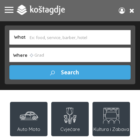
What
Where
Auto Moto
Cvjećare
Kultura i Zabava